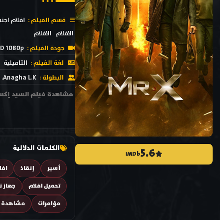
قسم الفيلم :
افلام اجنب
الافلام
الافلام
جودة الفيلم :
D 1080p
لغة الفيلم :
التاميلية
البطولة :
Anagha L.K.
الكلمات الدلالية
5.6
IMDb
أسير
إنقاذ
افل
تحميل افلام
جهاز 
مؤامرات
مشاهدة ا