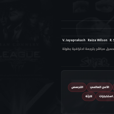
V. Jayaprakash
Raiza Wilson
R.
تحميل بجودة عالية HD جودات متعددة ورابط تحميل مباشر بترجمة احترافية بطولة
الأمن العالمي
التجسس
استخبارات
كارثة