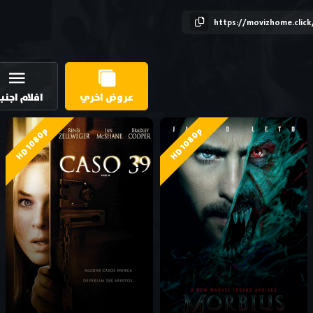
https://movizhome.clic
عروض اخري
افلام اجنب
HD 1080p
HD 1080p