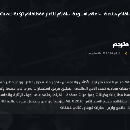
افلام هندية
افلام اسيوية
افلام للكبار فقط
افلام تركية
انيميش
فيلم Mr. X 2026 مترجم
فيلم السيد إكس Mr. X 2026 فيلم هندي من نوع الأكشن والتجسس ، تدور قصته حول جهاز نووي خ
جهات معادية تهدد الأمن العالمي . ينطلق فريق استخبارات سري في مهمة لإنقا
وسط مطاردات وخيانات ومؤامرات معقدة . الفيلم يعتمد على أجواء الإثارة والجا
ال
ا , مانجو وارير , ساراث كومار , كالي فينكات