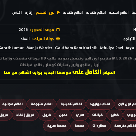
ية
افلام اجنبية
افلام هندية
افلام هندية
نوع الفيلم :
إثارة
اكشن
H
موعد الصدور :
2026
التيلجو
دولة الفيلم :
الهند
 Sarathkumar
Manju Warrier
Gautham Ram Karthik
Athulya Ravi
Arya
مشاهدة فيلم السيد إكس Mr. X 2026 مترجم اون لاين و
أريا , مانجو وارير , ساراث كومار , كالي فينكات
الكامل على
الفيلم
موقعنا الجديد
بوابة الأفلام
من هنا
ام اون لاين
افلام بوليود
افلام تاميلية
افلام مترجمة
افلام مجانية
نووي
خطير
خيانات
سري
عميل
فريق
فريق إنقاذ
فريق 
فلام مترجمة
مطاردات
مهمة
مهمة سرية