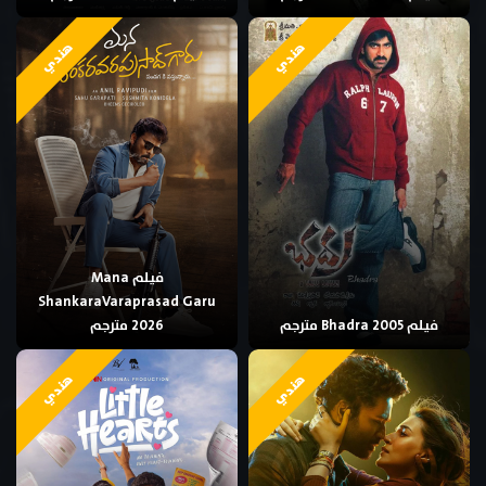
هندي
هندي
فيلم Mana
ShankaraVaraprasad Garu
فيلم Bhadra 2005 مترجم
2026 مترجم
هندي
هندي