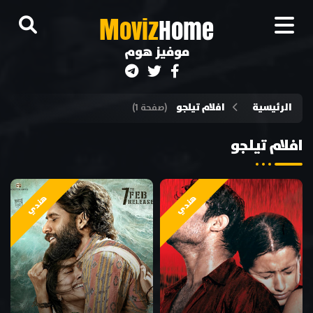
M
oviz
Home
موفيز هوم
الرئيسية
افلام تيلجو
(صفحة 1)
افلام تيلجو
هندي
هندي