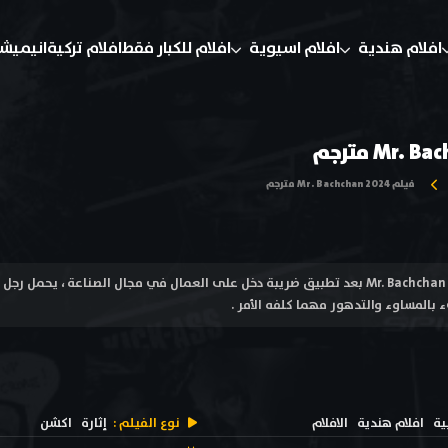
افلام هندية
افلام اسيوية
افلام للكبار فقط
افلام تركية
انيميش
فيلم Mr. Bachchan 2024 مترجم
فيلم السيد باتشان Mr. Bachchan 2024 بعد تطبيق ضريبة دخل على العمال في مجال الصناعة
بالمساوء والتدهور مهما كلفه الأمر .
ية
افلام هندية
الافلام
نوع الفيلم :
إثارة
اكشن