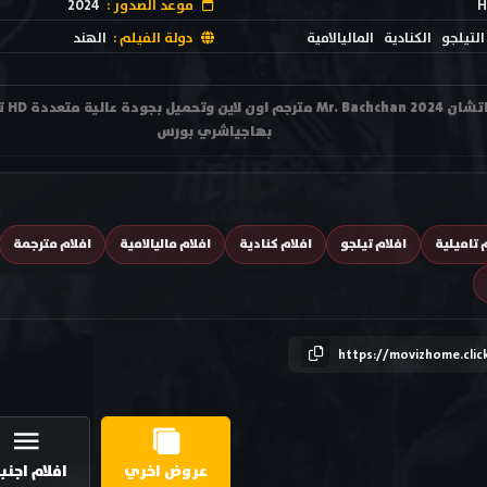
H
موعد الصدور :
2024
التيلجو
الكنادية
الماليالامية
دولة الفيلم :
الهند
مشاه
بهاجياشري بورس
 تاميلية
افلام تيلجو
افلام كنادية
افلام ماليالامية
افلام مترجمة
https://movizhome.clic
عروض اخري
افلام اجنب