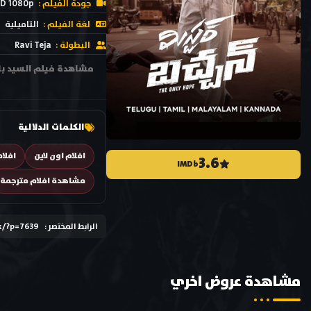
جودة الفيلم :
D 1080p
لغة الفيلم :
التاميلية
البطولة :
Ravi Teja
الكلمات الدلالية
افلام اون لاين
افلام
3.6
IMDb
مشاهدة افلام مترجمة
الرابط المختصر :
k/?p=7639
مشاهدة عروض اخري