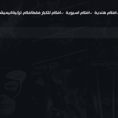
افلام هندية
افلام اسيوية
افلام للكبار فقط
افلام تركية
انيميش