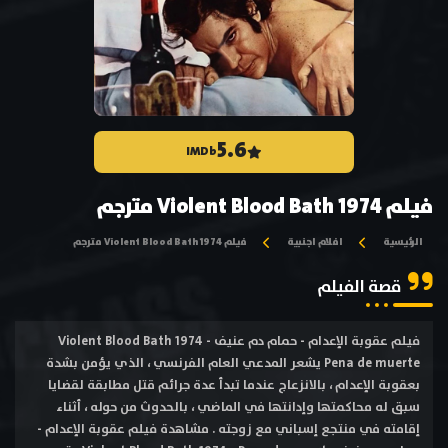
5.6
IMDb
فيلم Violent Blood Bath 1974 مترجم
الرئيسية
افلام اجنبية
فيلم Violent Blood Bath 1974 مترجم
قصة الفيلم
فيلم عقوبة الإعدام - حمام دم عنيف Violent Blood Bath 1974 -
Pena de muerte يشعر المدعي العام الفرنسي ، الذي يؤمن بشدة
بعقوبة الإعدام ، بالانزعاج عندما تبدأ عدة جرائم قتل مطابقة لقضايا
سبق له محاكمتها وإدانتها في الماضي ، بالحدوث من حوله ، أثناء
إقامته في منتجع إسباني مع زوجته . مشاهدة فيلم عقوبة الإعدام -