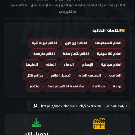
HD ترجمة غير احترافية بطولة فرناندو ري ، ماريسا ميل ، ماكسيمو
فالفيردي
الكلمات الدلالية
افلام السبعينات
افلام اون لاين
افلام غير عائلية
افلام كلاسيكية
افلام للكبار فقط
افلام مترجمة
افلام مجانية
الإعدام
الدماء
العنف
العنيفة
الماضي
المدعي العام
تحميل افلام
جرائم قتل
زوجة
محاكمة
مشاهدة افلام مترجمة
منتجع
الرابط المختصر :
https://movizhome.click/?p=93296
تحميل الان