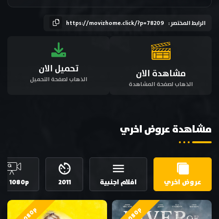
الرابط المختصر :
https://movizhome.click/?p=78209
تحميل الان
مشاهدة الان
الذهاب لصفحة التحميل
الذهاب لصفحة المشاهدة
مشاهدة عروض اخري
عروض اخري
افلام اجنبية
2011
HD 1080p
HD 1080p
HD 1080p