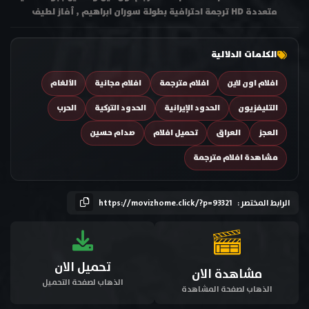
متعددة HD ترجمة احترافية بطولة سوران ابراهيم , أفاز لطيف
الكلمات الدلالية
افلام اون لاين
افلام مترجمة
افلام مجانية
الألغام
التليفزيون
الحدود الإيرانية
الحدود التركية
الحرب
العجز
العراق
تحميل افلام
صدام حسين
مشاهدة افلام مترجمة
الرابط المختصر :
https://movizhome.click/?p=93321
تحميل الان
مشاهدة الان
الذهاب لصفحة التحميل
الذهاب لصفحة المشاهدة