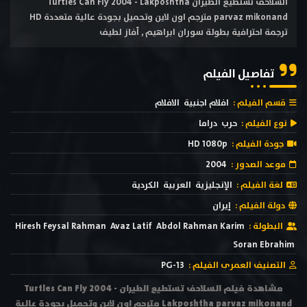
السلاحف تستطيع الطيران Turtles Can Fly 2004 - Lakposhtha
parvaz mikonand مترجم اون لاين وتحميل بجودة عالية متعددة HD
ترجمة احترافية بطولة سوران ابراهيم , أفاز لطيف
تفاصيل الفيلم
قسم الفيلم :
افلام اجنبية
الافلام
نوع الفيلم :
حرب
دراما
جودة الفيلم :
HD 1080p
موعد الصدور :
2004
لغة الفيلم :
الإنجليزية
العربية
الكردية
دولة الفيلم :
إيران
البطولة :
Abdol Rahman Karim
Avaz Latif
Hiresh Feysal Rahman
Soran Ebrahim
التصنيف العمرى الفيلم :
PG-13
مشاهدة فيلم السلاحف تستطيع الطيران Turtles Can Fly 2004 -
Lakposhtha parvaz mikonand مترجم اون لاين وتحميل بجودة عالية