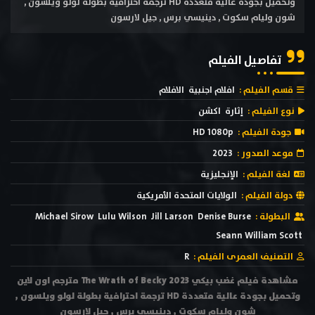
وتحميل بجودة عالية متعددة HD ترجمة احترافية بطولة لولو ويلسون ,
شون وليام سكوت , دينيسي برس , جيل لارسون
تفاصيل الفيلم
قسم الفيلم :
افلام اجنبية
الافلام
نوع الفيلم :
إثارة
اكشن
جودة الفيلم :
HD 1080p
موعد الصدور :
2023
لغة الفيلم :
الإنجليزية
دولة الفيلم :
الولايات المتحدة الأمريكية
البطولة :
Denise Burse
Jill Larson
Lulu Wilson
Michael Sirow
Seann William Scott
التصنيف العمرى الفيلم :
R
مشاهدة فيلم غضب بيكي The Wrath of Becky 2023 مترجم اون لاين
وتحميل بجودة عالية متعددة HD ترجمة احترافية بطولة لولو ويلسون ,
شون وليام سكوت , دينيسي برس , جيل لارسون