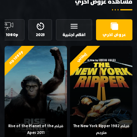
مشاهدة عروض اخري
عروض اخري
افلام اجنبية
2023
HD 1080p
HD 1080p
إيطالي
فيلم The New York Ripper 1982
فيلم Rise of the Planet of the
مترجم
Apes 2011