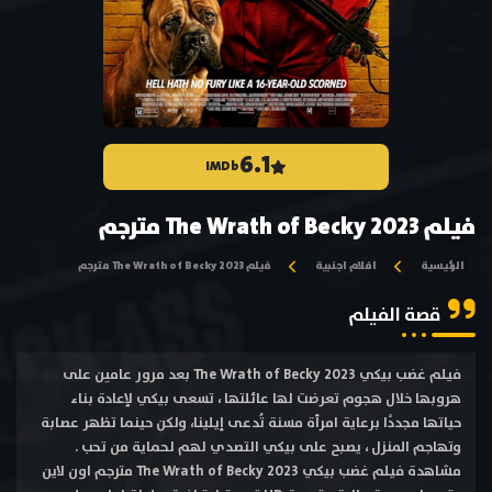
6.1
IMDb
فيلم The Wrath of Becky 2023 مترجم
الرئيسية
افلام اجنبية
فيلم The Wrath of Becky 2023 مترجم
قصة الفيلم
فيلم غضب بيكي The Wrath of Becky 2023 بعد مرور عامين على
هروبها خلال هجوم تعرضت لها عائلتها ، تسعى بيكي لإعادة بناء
حياتها مجددًا برعاية امرأة مسنة تُدعى إيلينا، ولكن حينما تظهر عصابة
وتهاجم المنزل ، يصبح على بيكي التصدي لهم لحماية من تحب .
مشاهدة فيلم غضب بيكي The Wrath of Becky 2023 مترجم اون لاين