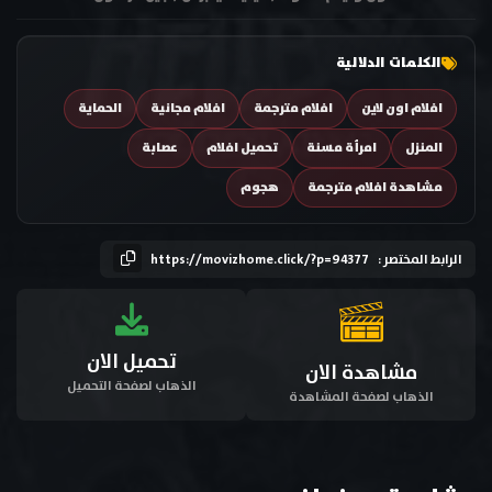
الكلمات الدلالية
افلام اون لاين
افلام مترجمة
افلام مجانية
الحماية
المنزل
امرأة مسنة
تحميل افلام
عصابة
مشاهدة افلام مترجمة
هجوم
الرابط المختصر :
https://movizhome.click/?p=94377
تحميل الان
مشاهدة الان
الذهاب لصفحة التحميل
الذهاب لصفحة المشاهدة