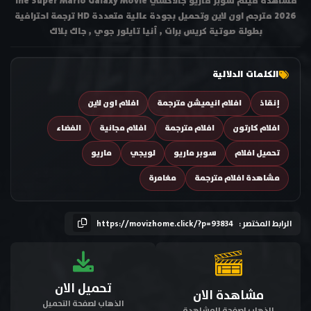
مشاهدة فيلم سوبر ماريو جالاكسي The Super Mario Galaxy Movie
2026 مترجم اون لاين وتحميل بجودة عالية متعددة HD ترجمة احترافية
بطولة صوتية كريس برات , أنيا تايلور جوي , جاك بلاك
الكلمات الدلالية
إنقاذ
افلام انيميشن مترجمة
افلام اون لاين
افلام كارتون
افلام مترجمة
افلام مجانية
الفضاء
تحميل افلام
سوبر ماريو
لويجي
ماريو
مشاهدة افلام مترجمة
مغامرة
الرابط المختصر :
https://movizhome.click/?p=93834
تحميل الان
مشاهدة الان
الذهاب لصفحة التحميل
الذهاب لصفحة المشاهدة