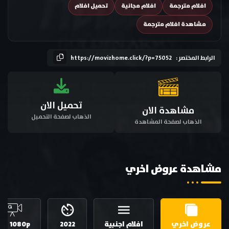
افلام مترجمة
افلام مجانية
تحميل افلام
مشاهدة افلام مترجمة
الرابط المختصر :
https://movizhome.click/?p=75052
تحميل الان
مشاهدة الان
الذهاب لصفحة التحميل
الذهاب لصفحة المشاهدة
مشاهدة عروض اخري
عروض اخري
افلام اجنبية
2022
HD 1080p