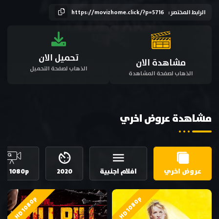
الرابط المختصر :
https://movizhome.click/?p=5716
تحميل الان
مشاهدة الان
الذهاب لصفحة التحميل
الذهاب لصفحة المشاهدة
مشاهدة عروض اخري
عروض اخري
افلام اجنبية
2020
HD 1080p
HD 1080p
HD 1080p