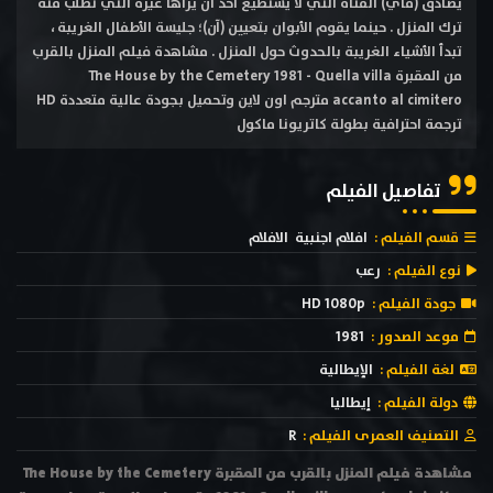
يصادق (ماي) الفتاة التي لا يستطيع أحد أن يراها غيره التي تطلب منه
ترك المنزل . حينما يقوم الأبوان بتعيين (آن)؛ جليسة الأطفال الغريبة ،
تبدأ الأشياء الغريبة بالحدوث حول المنزل . مشاهدة فيلم المنزل بالقرب
من المقبرة The House by the Cemetery 1981 - Quella villa
accanto al cimitero مترجم اون لاين وتحميل بجودة عالية متعددة HD
ترجمة احترافية بطولة كاتريونا ماكول
تفاصيل الفيلم
قسم الفيلم :
افلام اجنبية
الافلام
نوع الفيلم :
رعب
جودة الفيلم :
HD 1080p
موعد الصدور :
1981
لغة الفيلم :
الإيطالية
دولة الفيلم :
إيطاليا
التصنيف العمرى الفيلم :
R
مشاهدة فيلم المنزل بالقرب من المقبرة The House by the Cemetery