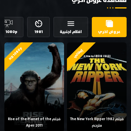
مشاهدة عروض اخري
عروض اخري
افلام اجنبية
1981
HD 1080p
HD 1080p
إيطالي
فيلم The New York Ripper 1982
فيلم Rise of the Planet of the
مترجم
Apes 2011