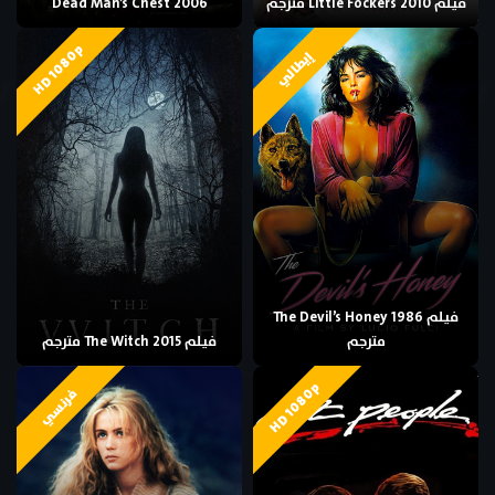
فيلم Little Fockers 2010 مترجم
Dead Man’s Chest 2006
HD 1080p
إيطالي
فيلم The Devil’s Honey 1986
مترجم
فيلم The Witch 2015 مترجم
HD 1080p
فرنسي