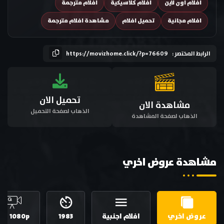
افلام اون لاين
افلام كلاسيكية
افلام مترجمة
افلام مجانية
تحميل افلام
مشاهدة افلام مترجمة
الرابط المختصر :
https://movizhome.click/?p=76609
تحميل الان
مشاهدة الان
الذهاب لصفحة التحميل
الذهاب لصفحة المشاهدة
مشاهدة عروض اخري
عروض اخري
افلام اجنبية
1983
HD 1080p