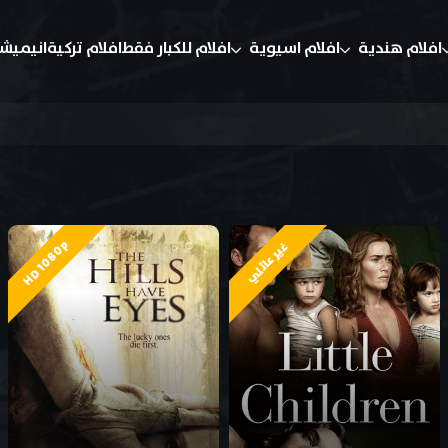
افلام هندية
افلام اسيوية
افلام للكبار فقط
افلام تركية
انيميش
HD 1080p
غير عائلي