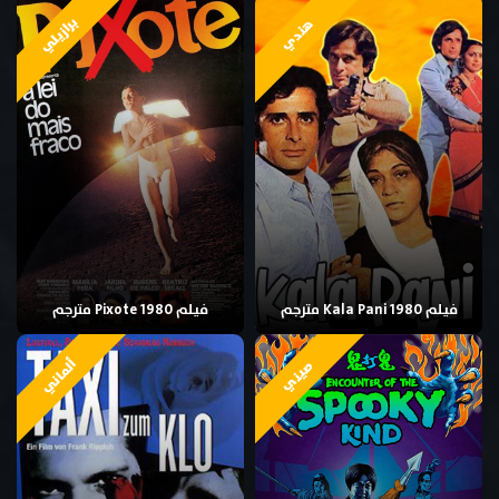
برازيلي
هندي
فيلم Kala Pani 1980 مترجم
فيلم Pixote 1980 مترجم
ألماني
صيني