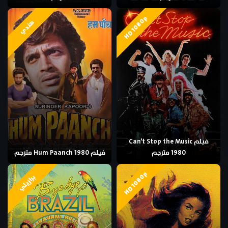
HD 1080p
هندي
فيلم Can’t Stop the Music
1980 مترجم
فيلم Hum Paanch 1980 مترجم
HD 1080p
برازيلي