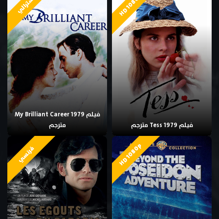
HD 1080p
استرالي
فيلم My Brilliant Career 1979
فيلم Tess 1979 مترجم
مترجم
HD 1080p
فرنسي