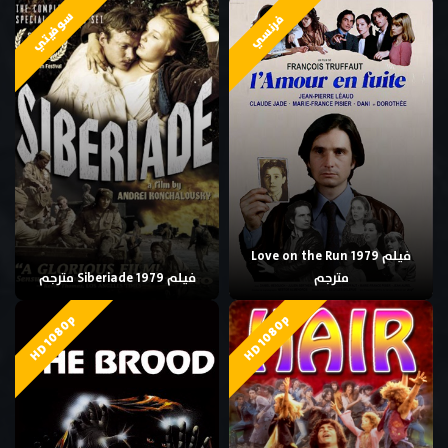
سوفيتي
فرنسي
فيلم Love on the Run 1979
مترجم
فيلم Siberiade 1979 مترجم
HD 1080p
HD 1080p