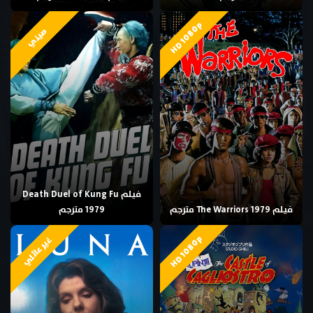
HD 1080p
صيني
فيلم Death Duel of Kung Fu
فيلم The Warriors 1979 مترجم
1979 مترجم
HD 1080p
غير عائلي