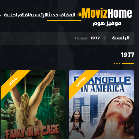
M
oviz
Home
المضاف حديثا
الرئيسية
افلام اجنبية
موفيز هوم
الرئيسية
1977
صفحة 1
1977
إيطالي
ياباني