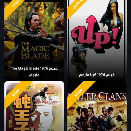
غير عائلي
صيني
فيلم The Magic Blade 1976
فيلم Up! 1976 مترجم
مترجم
صيني
صيني