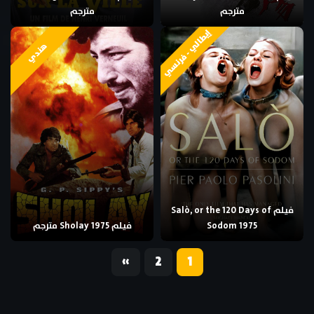
مترجم
مترجم
إيطالي - فرنسي
هندي
فيلم Salò, or the 120 Days of
Sodom 1975
فيلم Sholay 1975 مترجم
«
2
1