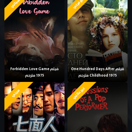
سوفيتي
اسباني
فيلم One Hundred Days After
فيلم Forbidden Love Game
Childhood 1975 مترجم
1975 مترجم
غير عائلي
صيني