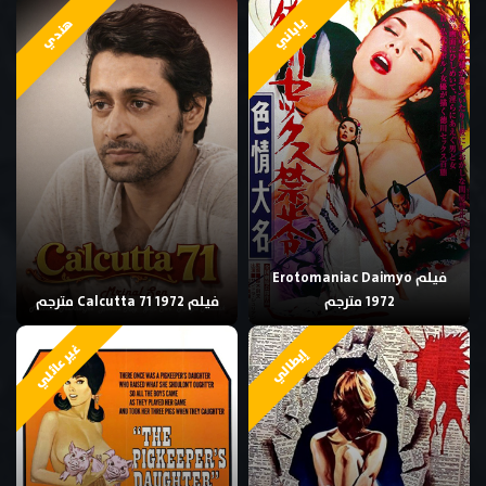
ياباني
هندي
فيلم Erotomaniac Daimyo
1972 مترجم
فيلم Calcutta 71 1972 مترجم
غير عائلي
إيطالي