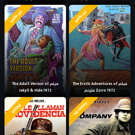
غير عائلي
غير عائلي
فيلم The Erotic Adventures of
فيلم The Adult Version of
Zorro 1972 مترجم
Jekyll & Hide 1972
HD 1080p
إيطالي