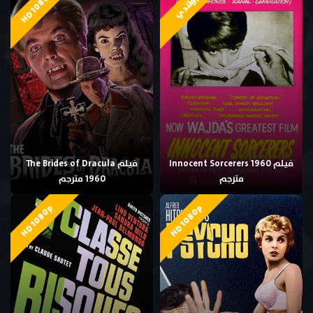
HD 1080p
بولندي
فيلم Innocent Sorcerers 1960
فيلم The Brides of Dracula
مترجم
1960 مترجم
HD 1080p
HD 1080p