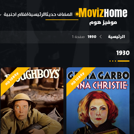
M
oviz
Home
المضاف حديثا
الرئيسية
افلام اجنبية
موفيز هوم
الرئيسية
1930
صفحة 1
1930
HD 1080p
HD 1080p