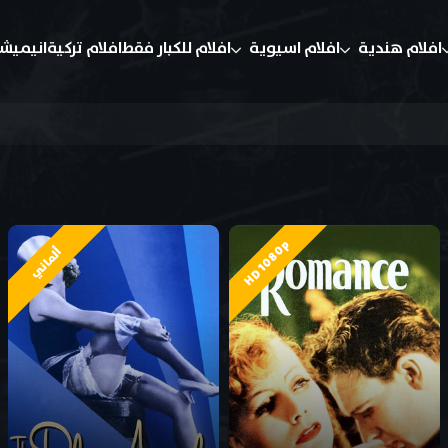
افلام هندية
افلام اسيوية
افلام للكبار فقط
افلام تركية
انيميش
HD 1080p
ألماني