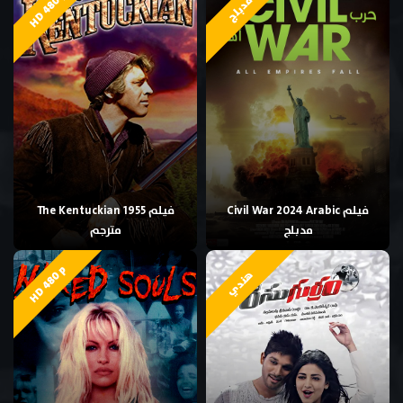
HD 480p
مدبلج
فيلم Civil War 2024 Arabic
فيلم The Kentuckian 1955
مدبلج
مترجم
HD 480p
هندي