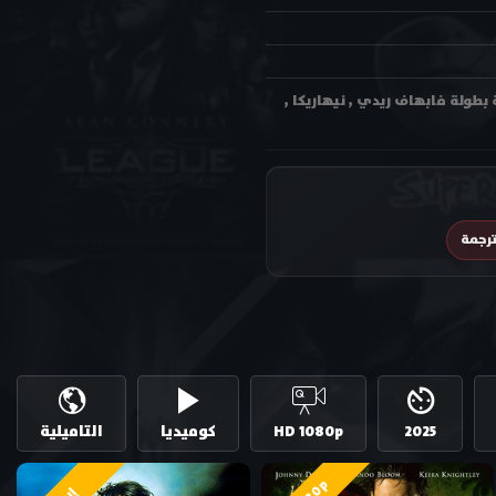
ون لاين وتحميل بجودة عالية متعددة HD ترجمة احترافية بطولة فابهاف ريدي , نيهاريكا ,
رجمة
2025
HD 1080p
كوميديا
التاميلية