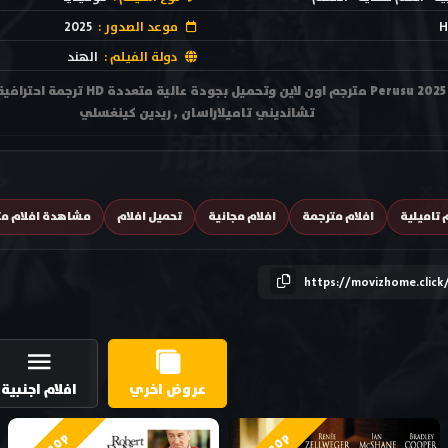
H
موعد الصدور :
2025
دولة الفيلم :
الهند
مشاهدة فيلم بيروسو Perusu 2025 مترجم ا
تشانديني تاميلاراسان , ريدين كينغسلي
 تاميلية
افلام مترجمة
افلام مجانية
تحميل افلام
مشاهدة افلام مت
https://movizhome.click
عروض اخري
افلام اجنبية