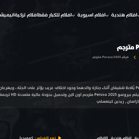
افلام هندية
افلام اسيوية
افلام للكبار فقط
افلام تركية
انيميش
فيلم Perusu 2025 مترجم
فيلم بيروسو Perusu 2025 يُلاحظ شقيقان أثناء جنازة والدهما وجود اختلاف غريب يؤثر على الجثة ، وي
المعزون ذلك . مشاهدة 
لاراسان , ريدين كينغسلي
ية
افلام هندية
الافلام
نوع الفيلم :
كوميديا