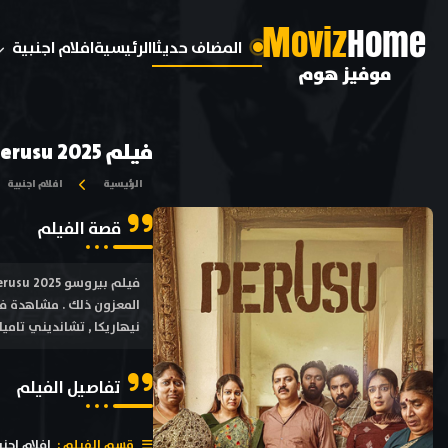
M
oviz
Home
المضاف حديثا
الرئيسية
افلام اجنبية
موفيز هوم
فيلم Perusu 2025 مترجم
الرئيسية
افلام اجنبية
قصة الفيلم
نيهاريكا , تشانديني تامي
تفاصيل الفيلم
قسم الفيلم :
افلام اجنب