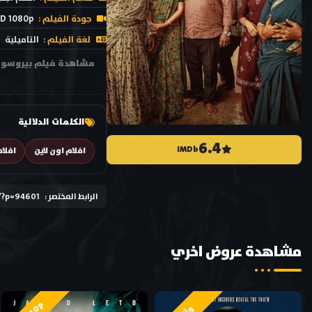
جودة الفيلم :
D 1080p
لغة الفيلم :
التاميلية
الكلمات الدلالية
6.4
IMDb
افلام اون لاين
افلام
الرابط المختصر :
/?p=94601
مشاهدة عروض اخري