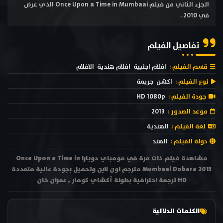
الجزء الثاني من فيلم Once Upon a Time in Mumbaai الذي عرض
في 2010 .
تفاصيل الفيلم
قسم الفيلم :
افلام اجنبية
افلام هندية
الافلام
نوع الفيلم :
اكشن
جريمة
جودة الفيلم :
HD 1080p
موعد الصدور :
2013
لغة الفيلم :
الهندية
دولة الفيلم :
الهند
مشاهدة فيلم ذات مرة في مومباي دوبارا Once Upon a Time in
Mumbaai Dobara 2013 مترجم اون لاين وتحميل بجودة عالية متعددة
HD ترجمة احترافية بطولة أكشاي كومار , عمران خان
الكلمات الدلالية