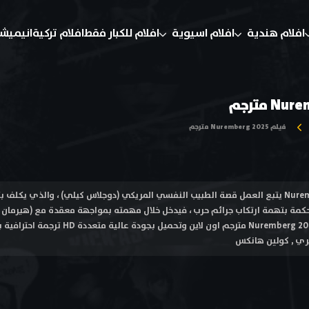
افلام هندية
افلام اسيوية
افلام للكبار فقط
افلام تركية
انيميش
فيلم Nuremberg 2025 مترجم
فيلم نورنبرج Nuremberg 2025 يتبع العمل قصة الطبيب النفسي المريكي (دوجلاس كيلي) ، والذي يك
مة بتهمة ارتكاب جرائم حرب ، فيدخل خلال مهمته بمواجهة معقدة مع (هيرمان جورين
مشاهدة فيلم نورنبرج Nuremberg 2025 مترجم اون
ري , كولين هانكس