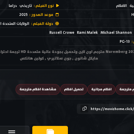
ية
الافلام
نوع الفيلم :
تاريخي
دراما
H
موعد الصدور :
2025
دولة الفيلم :
الولايات المتحدة ا
Russell Crowe
Rami Malek
Michael Shannon
:
PG-13
مشاهدة فيلم نورنبرج remberg 2025
مايكل شانون , جون سلاتيري , كولين هانكس
م مترجمة
افلام مجانية
تحميل افلام
مشاهدة افلام مترجمة
https://movizhome.click