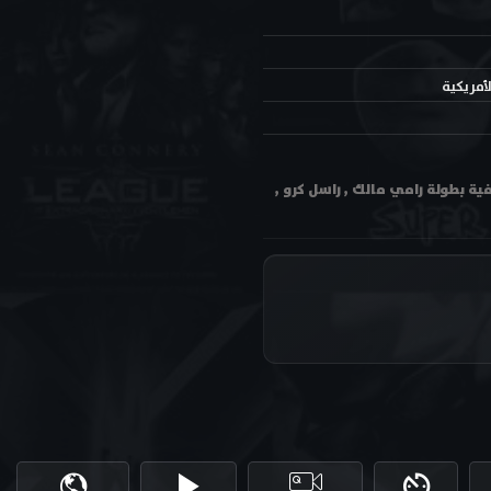
لأمريكية
Nu مترجم اون لاين وتحميل بجودة عالية متعددة HD ترجمة احترافية بطولة رامي مالك , راسل كرو ,