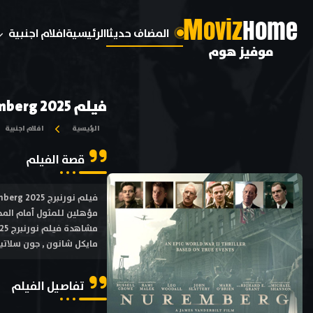
M
oviz
Home
المضاف حديثا
الرئيسية
افلام اجنبية
موفيز هوم
فيلم Nuremberg 2025 مترجم
الرئيسية
افلام اجنبية
قصة الفيلم
مؤهلين للمثول أمام المحك
مايكل شانون , جون سلاتي
تفاصيل الفيلم