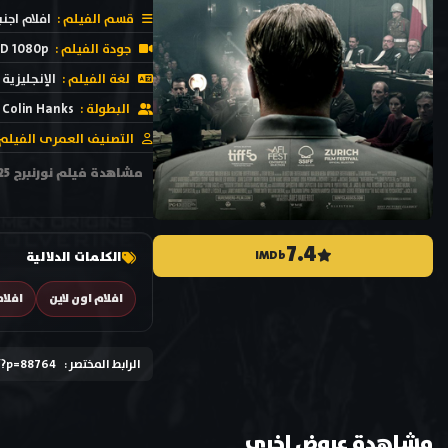
قسم الفيلم :
افلام اجنب
جودة الفيلم :
D 1080p
لغة الفيلم :
الإنجليزية
البطولة :
Colin Hanks
التصنيف العمرى الفيلم 
7.4
IMDb
الكلمات الدلالية
افلام اون لاين
افلا
الرابط المختصر :
/?p=88764
مشاهدة عروض اخري