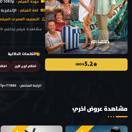
جودة الفيلم :
D 1080p
لغة الفيلم :
الإنجليزية
التصنيف العمرى الفيلم 
الكلمات الدلالية
5.2
IMDb
افلام اون لاين
افلا
الرابط المختصر :
/?p=77886
مشاهدة عروض اخري