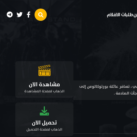
ن
طلبات الافلام
مشاهدة الان
My Big Fat Gre في إطار كوميدي - رومانسي ، تسافر عائلة بورتوكالوس إلى
الذهاب لصفحة المشاهدة
جآت الصادمة .
تحميل الان
الذهاب لصفحة التحميل