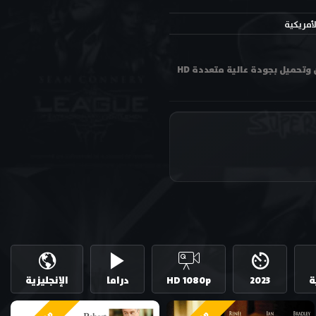
لأمريكية
مشاهدة فيلم زفافي اليوناني الضخم الجزء الثالث My Big Fat Greek Wedding 3 2023 مترجم اون لاين وتحميل بجودة عالية متعددة HD
ة
2023
HD 1080p
دراما
الإنجليزية