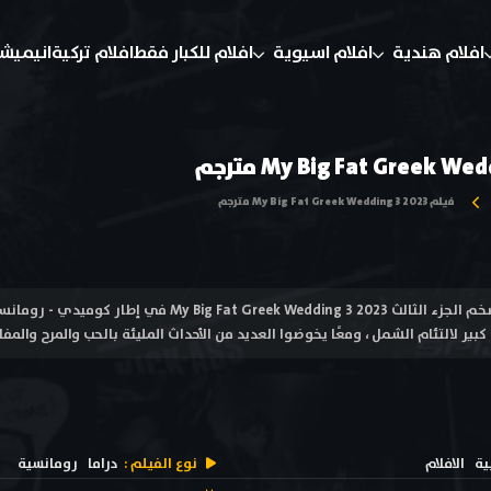
افلام هندية
افلام اسيوية
افلام للكبار فقط
افلام تركية
انيميش
فيلم My Big Fat Greek Wedding 3 2023 مترجم
فيلم زفافي اليوناني الضخم الجزء الثالث ek Wedding 3 2023
ير لالتئام الشمل ، ومعًا يخوضوا العديد من الأحداث المليئة بالحب والمرح والمفا
ية
الافلام
نوع الفيلم :
دراما
رومانسية