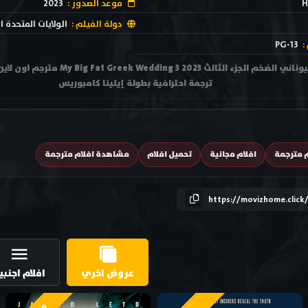
H
موعد الصدور :
2023
دولة الفيلم :
الولايات المتحدة ا
:
PG-13
ترجمة احترافية بطولة إيلينا كامبوريس
م مترجمة
افلام مجانية
تحميل افلام
مشاهدة افلام مترجمة
https://movizhome.click
عروض اخري
افلام اجنبي