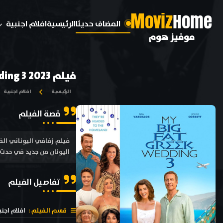
M
oviz
Home
المضاف حديثا
الرئيسية
افلام اجنبية
موفيز هوم
فيلم My Big Fat Greek Wedding 3 2023 مترجم
الرئيسية
افلام اجنبية
قصة الفيلم
اليونان من جديد في حدث كب
تفاصيل الفيلم
قسم الفيلم :
افلام اجنب