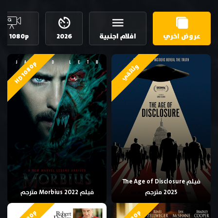
عروض اخري
افلام اجنبية
2026
HD 1080p
HD 1080p
وثائقي
فيلم The Age of Disclosure
2025 مترجم
فيلم Morbius 2022 مترجم