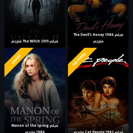
فيلم The Devil’s Honey 1986
مترجم
فيلم The Witch 2015 مترجم
HD 1080p
فرنسي
فيلم Manon of the Spring
فيلم Cat People 1982 مترجم
1986 مترجم