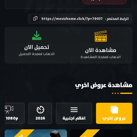
الرابط المختصر :
https://movizhome.click/?p=79037
تحميل الان
مشاهدة الان
الذهاب لصفحة التحميل
الذهاب لصفحة المشاهدة
مشاهدة عروض اخري
عروض اخري
افلام اجنبية
2024
HD 1080p