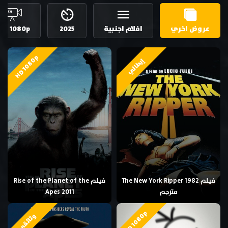
عروض اخري
افلام اجنبية
2025
HD 1080p
HD 1080p
إيطالي
فيلم The New York Ripper 1982
فيلم Rise of the Planet of the
مترجم
Apes 2011
HD 1080p
وثائقي