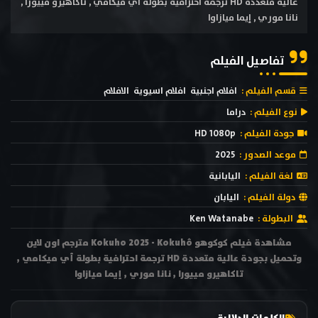
عالية متعددة HD ترجمة احترافية بطولة أي ميكامي , تاكاهيرو مييورا ,
نانا موري , إيما ميازاوا
تفاصيل الفيلم
قسم الفيلم :
افلام اجنبية
افلام اسيوية
الافلام
نوع الفيلم :
دراما
جودة الفيلم :
HD 1080p
موعد الصدور :
2025
لغة الفيلم :
اليابانية
دولة الفيلم :
اليابان
البطولة :
Ken Watanabe
مشاهدة فيلم كوكوهو Kokuho 2025 - Kokuhô مترجم اون لاين
وتحميل بجودة عالية متعددة HD ترجمة احترافية بطولة أي ميكامي ,
تاكاهيرو مييورا , نانا موري , إيما ميازاوا