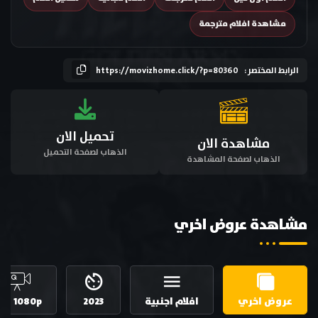
مشاهدة افلام مترجمة
الرابط المختصر :
https://movizhome.click/?p=80360
تحميل الان
مشاهدة الان
الذهاب لصفحة التحميل
الذهاب لصفحة المشاهدة
مشاهدة عروض اخري
عروض اخري
افلام اجنبية
2023
HD 1080p