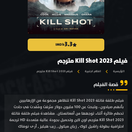
3.3
IMDb
فيلم Kill Shot 2023 مترجم
الرئيسية
افلام اجنبية
فيلم Kill Shot 2023 مترجم
قصة الفيلم
فيلم طلقة قاتلة Kill Shot 2023 تتظاهر مجموعة من الإرهابيين
بأنهم صيادون ، وتبحث عن 100 مليون دولار سُرقت وفُقدت في حادث
تحطم طائرة أثناء توجهها من أفغانستان . مشاهدة فيلم طلقة قاتلة
Kill Shot 2023 مترجم اون لاين وتحميل بجودة عالية متعددة HD ترجمة
احترافية بطولة راشيل كوك , زيان ميكول , ريب هيليز , أرى نوفاك