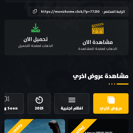
الرابط المختصر :
https://movizhome.click/?p=77230
تحميل الان
مشاهدة الان
الذهاب لصفحة التحميل
الذهاب لصفحة المشاهدة
مشاهدة عروض اخري
عروض اخري
افلام اجنبية
2025
ing Soon
HD 1080p
إيطالي