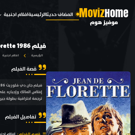
M
oviz
Home
المضاف حديثا
الرئيسية
افلام اجنبية
موفيز هوم
فيلم Jean de Florette 1986 مترجم
الرئيسية
افلام اجنبية
قصة الفيلم
ترجمة احترافية بطولة جيرار
تفاصيل الفيلم
قسم الفيلم :
افلام اجنب