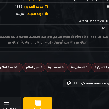
H
موعد الصدور :
1986
دولة الفيلم :
فرنسا
Gérard Depardieu
D
:
PG
ديبارديو , دانييل أوتويل , إيف مونتان , إليزابيث ديبارديو
م كلاسيكية
افلام مترجمة
افلام مجانية
تحميل افلام
مشاهدة افلام 
https://movizhome.click