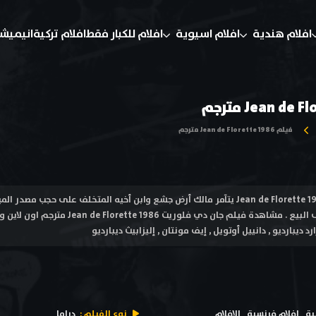
افلام هندية
افلام اسيوية
افلام للكبار فقط
افلام تركية
انيميش
فيلم Jean de Florette 1986 مترجم
فيلم جان دي فلوريت Jean de Florette 1986 يتآمر مالك أرض جشع وابن أخيه المتخلف على
د ديبارديو , دانييل أوتويل , إيف مونتان , إليزابيث ديبارديو
ية
افلام فرنسية
الافلام
نوع الفيلم :
دراما