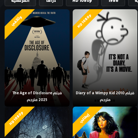
ة
1986
HD 1080p
دراما
الفرنسية
HD 1080p
وثائقي
فيلم Diary of a Wimpy Kid 2010
فيلم The Age of Disclosure
مترجم
2025 مترجم
HD 1080p
إيطالي