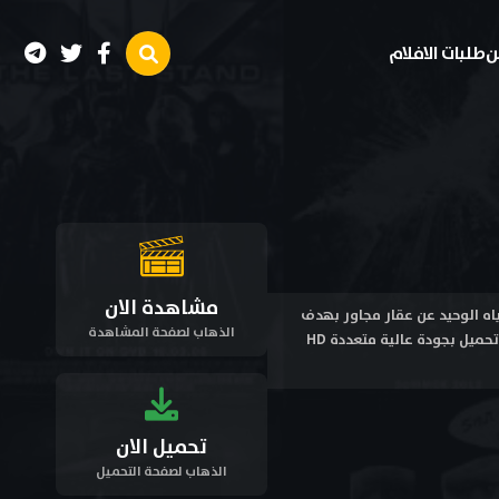
ن
طلبات الافلام
مشاهدة الان
 حجب مصدر المياه الوحيد عن عقار مجاور بهدف
الذهاب لصفحة المشاهدة
إفلاس المالك وإجباره على البيع . مشاهدة فيلم جان دي فلوريت Jean de Florette 1986 مترجم اون لاين وتحميل بجودة عالية متعددة HD
تحميل الان
الذهاب لصفحة التحميل