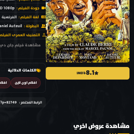
جودة الفيلم :
D 1080p
لغة الفيلم :
الفرنسية
البطولة :
aniel Auteuil
التصنيف العمرى الفيلم 
الكلمات الدلالية
8.1
IMDb
افلام اون لاين
افلا
الرابط المختصر :
/?p=82749
مشاهدة عروض اخري