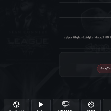
مشاهدة فيلم جان دي فلوريت Jean de Florette 1986 مترجم اون لاين وتحميل بجودة عالية متعددة HD ترجمة احترافية بطولة جيرارد
مترجمة