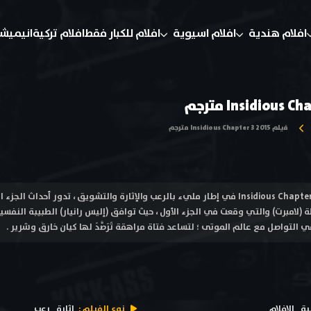
افلام هندية
افلام اسيوية
افلام للكبار فقط
افلام تركية
انيميش
فيلم Insidious Chapter 3 2015 مترجم
فيلم غادِر فصل 3 Insidious Chapter 3 2015 في إطار مليء بالرعب والإثارة والتشويق ، تدور
 (لامبرت) والتي وقعت في الجزء الأول ، حيث توافق (إليس رانيار) الطبيبة النفسي
لتواصل مع عالم الموتى ؛ لتساعد فتاة مراهقة تَرَصَّدَ لها كيان خارق وشرير .
ية
الافلام
نوع الفيلم :
إثارة
رعب