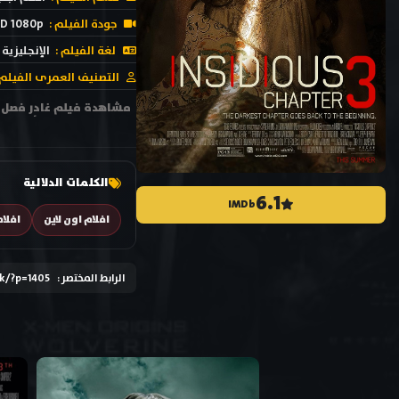
جودة الفيلم :
D 1080p
لغة الفيلم :
الإنجليزية
التصنيف العمرى الفيلم 
الكلمات الدلالية
6.1
IMDb
افلام اون لاين
افلا
الرابط المختصر :
ck/?p=1405