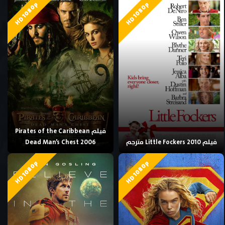
HD 1080p
HD 1080p
فيلم Pirates of the Caribbean
فيلم Little Fockers 2010 مترجم
Dead Man’s Chest 2006
HD 1080p
HD 1080p