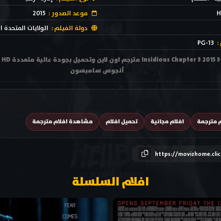
H
موعد الصدور :
2015
دولة الفيلم :
الولايات المتحدة ا
:
PG-13
مش
أنجوس سامبسون
م مترجمة
افلام مجانية
تحميل افلام
مشاهدة افلام مترجمة
https://movizhome.cli
افلام السلسلة