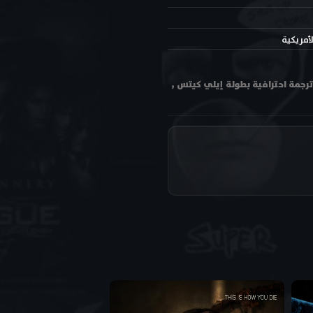
لأمريكية
اهدة فيلم غادِر فصل 3 Insidious Chapter 3 2015 مترجم اون لاين وتحميل بجودة عالية متعددة HD ترجمة احترافية بطولة إيلي كيتس ,