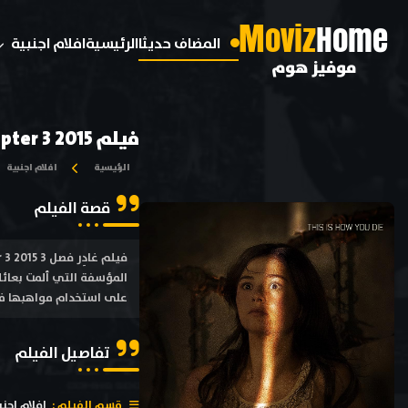
M
oviz
Home
المضاف حديثا
الرئيسية
افلام اجنبية
موفيز هوم
فيلم Insidious Chapter 3 2015 مترجم
الرئيسية
افلام اجنبية
قصة الفيلم
المؤسفة التي ألمت بعائلة
على استخدام مواهبها في ا
تفاصيل الفيلم
قسم الفيلم :
افلام اجنب