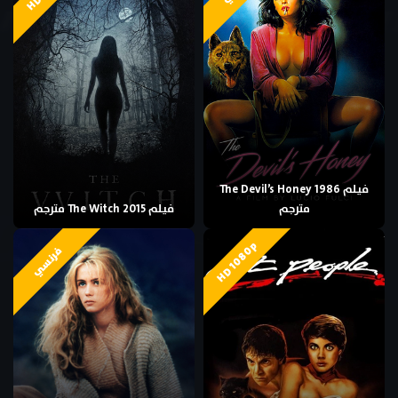
فيلم The Devil’s Honey 1986
مترجم
فيلم The Witch 2015 مترجم
HD 1080p
فرنسي