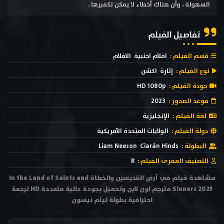
السهولة ، وأن هناك أخطاء لا يمكن تكفيرها .
تفاصيل الفيلم
قسم الفيلم :
افلام اجنبية
الافلام
نوع الفيلم :
إثارة
اكشن
جودة الفيلم :
HD 1080p
موعد الصدور :
2023
لغة الفيلم :
الإنجليزية
دولة الفيلم :
الولايات المتحدة الأمريكية
البطولة :
Ciarán Hinds
Liam Neeson
التصنيف العمرى الفيلم :
R
مشاهدة فيلم في أرض القديسين والخطاة In the Land of Saints and
Sinners 2023 مترجم اون لاين وتحميل بجودة عالية متعددة HD ترجمة
احترافية بطولة ليام نيسون