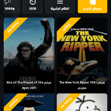
عروض اخري
افلام اجنبية
2023
HD 1080p
HD 1080p
إيطالي
فيلم The New York Ripper 1982
فيلم Rise of the Planet of the
مترجم
Apes 2011
HD 1080p
وثائقي