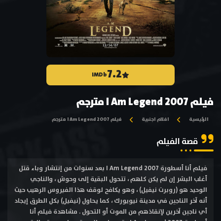
7.2
IMDb
فيلم I Am Legend 2007 مترجم
الرئيسية
افلام اجنبية
فيلم I Am Legend 2007 مترجم
قصة الفيلم
فيلم أنا أسطورة I Am Legend 2007 بعد سنوات من إنتشار وباء قتل
أغلب البشر إن لم يكن كلهم ، تتحول البقية إلى وحوش ، والناجي
الوحيد هو (روبرت نيفيل) ، وهو يكافح لوقف هذا الفيروس الرهيب حيث
أنه آخر الناجين في مدينة نيويورك ، كما يحاول (نيفيل) بكل الطرق إيجاد
أي ناجين آخرين ﻹنقاذهم من الموت أو التحول . مشاهدة فيلم أنا