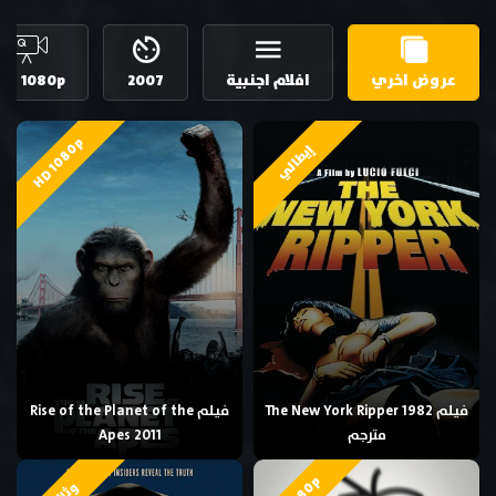
عروض اخري
افلام اجنبية
2007
HD 1080p
HD 1080p
إيطالي
فيلم The New York Ripper 1982
فيلم Rise of the Planet of the
مترجم
Apes 2011