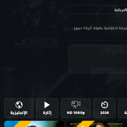
لأمريكية
ة فيلم بيت الغنائم House of Spoils 2024 مترجم اون لاين وتحميل بجودة عالية متعددة HD ترجمة احترافية بطولة أريانا ديبوز ,
ة
2024
HD 1080p
إثارة
الإنجليزية