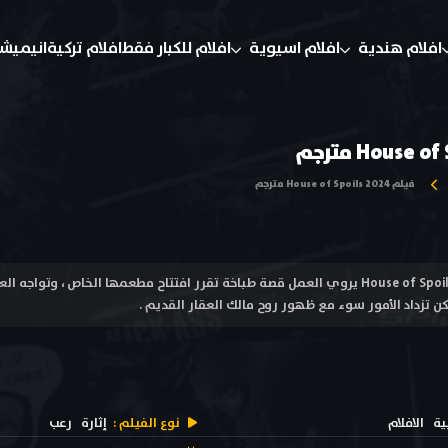
افلام هندية
افلام اسيوية
افلام للكبار فقط
افلام تركية
انيميش
فيلم House of Spoils 2024 مترجم
فيلم بيت الغنائم House of Spoils 2024 يروي العمل قصة طباخة تقرر افتتاح مطعمها الخاص ،
كن تزداد الأمور سوء مع ظهور روح مالك العقار القديم .
ية
الافلام
نوع الفيلم :
إثارة
رعب