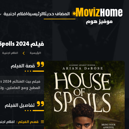
M
oviz
Home
المضاف حديثا
الرئيسية
افلام اجنبية
موفيز هوم
فيلم House of Spoils 2024 مترجم
الرئيسية
افلام اجنبية
قصة الفيلم
المطبخ ومع العاملين ، ول
تفاصيل الفيلم
قسم الفيلم :
افلام اجنب