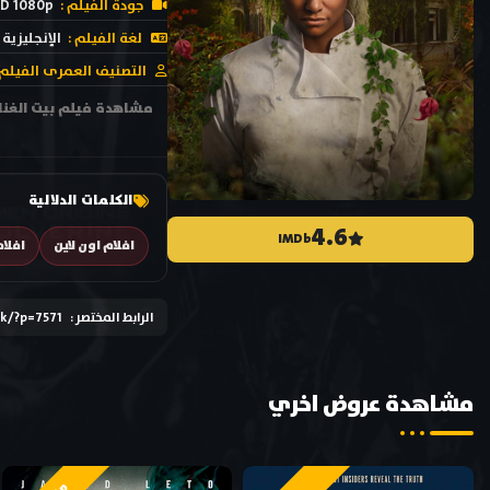
جودة الفيلم :
D 1080p
لغة الفيلم :
الإنجليزية
التصنيف العمرى الفيلم 
الكلمات الدلالية
4.6
IMDb
افلام اون لاين
افلا
الرابط المختصر :
ck/?p=7571
مشاهدة عروض اخري