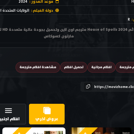
H
موعد الصدور :
2024
دولة الفيلم :
الولايات المتحدة ا
:
R
مشاهد
مارتون كسوكاس
م مترجمة
افلام مجانية
تحميل افلام
مشاهدة افلام مترجمة
https://movizhome.cli
عروض اخري
افلام اجنبي