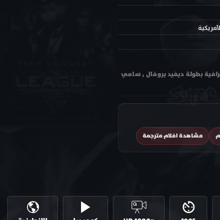
لأمريكية
Four Room مترجم اون لاين وتحميل بجودة عالية متعددة HD ترجمة احترافية بطولة ديفيد بروفال , سامي
م
مشاهدة افلام مترجمة