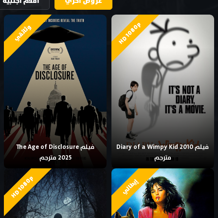
عروض اخري
افلام اجنبية
HD 1080p
وثائقي
فيلم Diary of a Wimpy Kid 2010
فيلم The Age of Disclosure
مترجم
2025 مترجم
HD 1080p
إيطالي