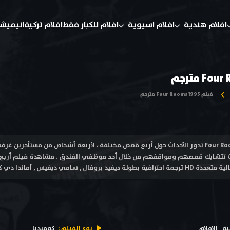
افلام هندية
افلام اسيوية
افلام للكبار فقط
افلام تركية
انيميش
فيلم Four Rooms 1995 مترجم
فيلم أربع غرف Four Rooms 1995 تدور الأحداث حول أربع قصص مختلفة ، لأربعة أشخاص من مس
ال , سامي ديفيس , أماندا دي كادينت
ية
الافلام
نوع الفيلم :
كوميديا