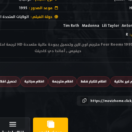
H
موعد الصدور :
1995
دولة الفيلم :
الولايات المتحدة ا
Tim Roth
Madonna
Lili Taylor
Anton
:
R
مشاهدة فيلم أربع غرف s 1995
ديفيس , أماندا دي كادينت
 غير عائلية
افلام للكبار فقط
افلام مترجمة
افلام مجانية
تحميل افلا
https://movizhome.clic