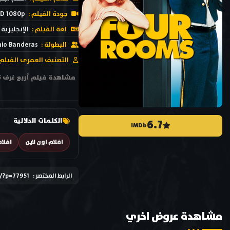
جودة الفيلم :
D 1080p
لغة الفيلم :
الإنجليزية
البطولة :
io Banderas
التصنيف العمرى الفيلم 
الكلمات الدلالية
6.7
IMDb
افلام اون لاين
افلام
الرابط المختصر :
k/?p=77951
مشاهدة عروض اخري