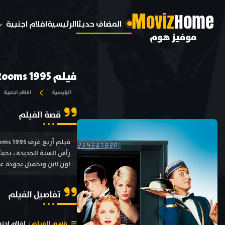
M
oviz
Home
المضاف حديثا
الرئيسية
افلام اجنبية
موفيز هوم
فيلم Four Rooms 1995 مترجم
الرئيسية
افلام اجنبية
قصة الفيلم
اون لاين وتحميل بجودة عالية متعددة HD ترجمة احترافية بطولة ديفيد بروف
تفاصيل الفيلم
قسم الفيلم :
افلام اجنب