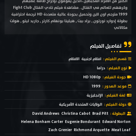
الكثير من الأفراد المحبطين ،الذين يقومون بإخراج طاقة غضبهم
وكرههم للعالم في القتال . مشاهدة فيلم نادي القتال Fight Club
1999 مترجم اون لاين وتحميل بجودة عالية متعددة HD ترجمة احترافية
بطولة إدوارد نورتون , براد بيت , هيلينا بونهام كارتر , جاريد ليتو , هولت
مكالاني
تفاصيل الفيلم
قسم الفيلم :
افلام اجنبية
الافلام
نوع الفيلم :
دراما
جودة الفيلم :
HD 1080p
موعد الصدور :
1999
لغة الفيلم :
الإنجليزية
دولة الفيلم :
الولايات المتحدة الأمريكية
البطولة :
Brad Pitt
Christina Cabot
David Andrews
Helena Bonham Carter
Eugenie Bondurant
Edward Norton
Zach Grenier
Richmond Arquette
Meat Loaf