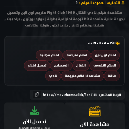
التصنيف العمرى الفيلم :
R
مشاهدة فيلم نادي القتال Fight Club 1999 مترجم اون لاين وتحميل
بجودة عالية متعددة HD ترجمة احترافية بطولة إدوارد نورتون , براد بيت ,
هيلينا بونهام كارتر , جاريد ليتو , هولت مكالاني
الكلمات الدلالية
افلام اون لاين
افلام مترجمة
افلام مجانية
العلاج النفسي
القتال
المحبطين
تحميل افلام
طاقة
مشاهدة افلام مترجمة
نادي
الرابط المختصر :
https://movizhome.click/?p=2143
تحميل الان
مشاهدة الان
الذهاب لصفحة التحميل