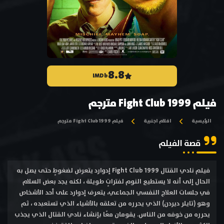
8.8
IMDb
فيلم Fight Club 1999 مترجم
الرئيسية
افلام اجنبية
فيلم Fight Club 1999 مترجم
قصة الفيلم
فيلم نادي القتال Fight Club 1999 إدوارد يتعرض لضغوطٍ حتى يصل به
الحال إلى أنه لا يستطيع النوم لفتراتٍ طويلة ، لكنه يجد بعض السلام
في جلسات العلاج النفسي الجماعي، يتعرف إدوارد على أحد الأشخاص
وهو (تايلر ديردن) الذي يحرره من تعلقه بالأشياء الذي تستعبده ، ثم
يحرره من خوفه من الناس. يقومان معًا بإنشاء نادي القتال الذي يجذب