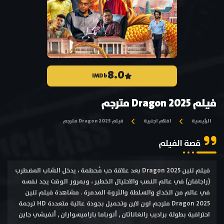
8.0
IMDb
فيلم Dragon 2025 مترجم
الرئيسية
افلام اجنبية
فيلم Dragon 2025 مترجم
قصة الفيلم
فيلم تنين Dragon 2025 بعد علاقة حب مُحطمة ، يدخل الشاب المضطرب
(راجافان) في عالم النصب والاحتيال الخطير ، وبمرور الوقت يجد نفسه
في عالم من الخداع والسلطة والثروة المدمرة . مشاهدة فيلم تنين
Dragon 2025 مترجم اون لاين وتحميل بجودة عالية متعددة HD ترجمة
احترافية بطولة براديب رانغاناثان , أنوباما باراميسواران , أنفيشي جاين