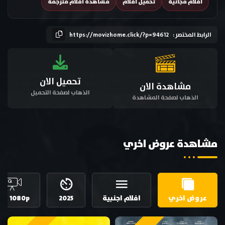
افلام مجانية
تحميل افلام
مشاهدة افلام مترجمة
الرابط المختصر :
https://movizhome.click/?p=94612
تحميل الان
مشاهدة الان
الذهاب لصفحة التحميل
الذهاب لصفحة المشاهدة
مشاهدة عروض اخري
عروض اخري
افلام اجنبية
2025
HD 1080p