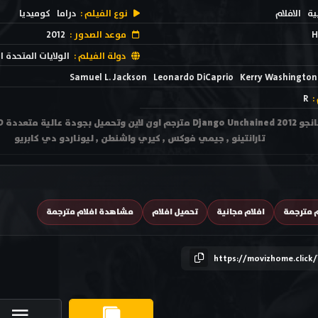
ية
الافلام
نوع الفيلم :
دراما
كوميديا
H
موعد الصدور :
2012
دولة الفيلم :
الولايات المتحدة ا
Samuel L. Jackson
Leonardo DiCaprio
Kerry Washington
:
R
تارانتينو , جيمي فوكس , كيري واشنطن , ليوناردو دي كابريو
م مترجمة
افلام مجانية
تحميل افلام
مشاهدة افلام مترجمة
https://movizhome.click