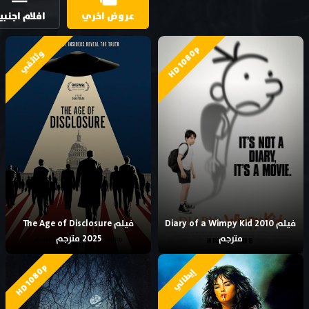
عروض اخري
افلام اجنبي
HD 1080p
وثائقي
فيلم Diary of a Wimpy Kid 2010
فيلم The Age of Disclosure
مترجم
2025 مترجم
HD 1080p
إيطالي