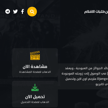
ن
طلبات الافلام
مشاهدة الان
توف والتز) صائد الجوائز من العبودية ، ويعقد
الذهاب لصفحة المشاهدة
) في الوصول إلى زوجته الموجودة
لدى (كليفين كندي) الإقطاعي الثري الذي يُتاجر في العبيد . مشاهدة فيلم تحرير جانجو Django Unchained 2012 مترجم اون لاين وتحميل
تحميل الان
الذهاب لصفحة التحميل