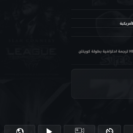
لأمريكية
مشاهدة فيلم تحرير جانجو Django Unchained 2012 مترجم اون لاين وتحميل بجودة عالية متعددة HD ترجمة احترافية بطولة كوينتن