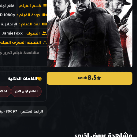
قسم الفيلم :
افلام اجنب
جودة الفيلم :
D 1080p
لغة الفيلم :
الإنجليزية
البطولة :
Jamie Foxx
التصنيف العمرى الفيلم 
8.5
IMDb
الكلمات الدلالية
افلام اون لاين
افلا
الرابط المختصر :
/?p=80097
مشاهدة عروض اخري