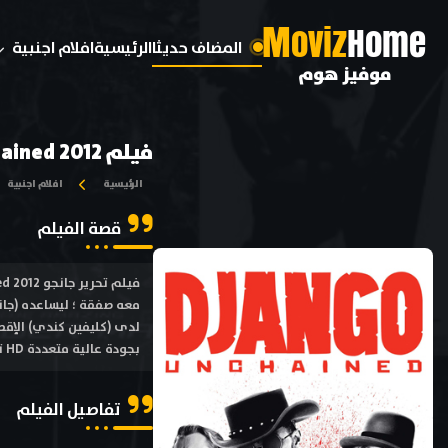
M
oviz
Home
المضاف حديثا
الرئيسية
افلام اجنبية
موفيز هوم
فيلم Django Unchained 2012 مترجم
الرئيسية
افلام اجنبية
قصة الفيلم
معه صفقة ؛ ليساعده (جان
بجودة عالية متعددة HD ترجمة احترافية بطولة كوينتن تارانتينو , جيمي فوكس , كيري واشنطن , ليوناردو دي كابريو
تفاصيل الفيلم