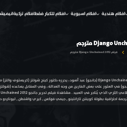
افلام هندية
افلام اسيوية
افلام للكبار فقط
افلام تركية
انيميش
فيلم Django Unchained 2012 مترجم
فيلم تحرير جانجو Django Unchained 2012 (جانجو) عبد أسود ، يحرره دكتور كينج شولتز (كريس
جو) في العثور على بعض الفارين من وجه العدالة ، وفي المقابل يساعده (شولتز