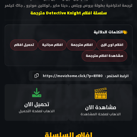
ترجمة احترافية بطولة بروس ويلس , دينا ماير , لوكلين مونرو , جاك كيلمر
سلسلة افلام Detective Knight مترجمة
الكلمات الدلالية
افلام اون لاين
افلام مترجمة
افلام مجانية
تحميل افلام
مشاهدة افلام مترجمة
الرابط المختصر :
https://movizhome.click/?p=83180
تحميل الان
مشاهدة الان
الذهاب لصفحة التحميل
الذهاب لصفحة المشاهدة
افلام السلسلة