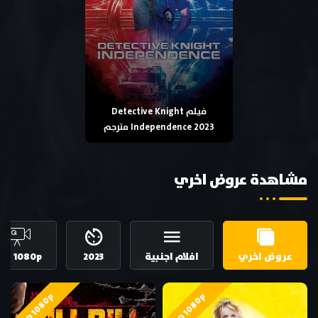
فيلم Detective Knight
Independence 2023 مترجم
مشاهدة عروض اخري
عروض اخري
افلام اجنبية
2023
HD 1080p
HD 1080p
HD 1080p