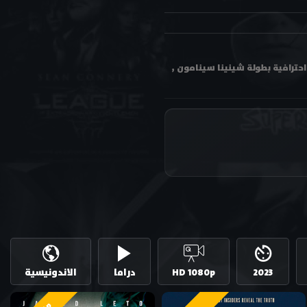
يد Dear David 2023 مترجم اون لاين وتحميل بجودة عالية متعددة HD ترجمة احترافية بطولة شينينا سينامون ,
2023
HD 1080p
دراما
الاندونيسية