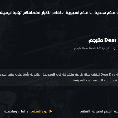
افلام هندية
افلام اسيوية
افلام للكبار فقط
افلام تركية
انيميش
فيلم Dear David 2023 مترجم
فيلم عزيزي ديفيد Dear David 2023 تنقلب حياة طالبة متفوقة في المدرسة الثانوية رأسًا على
حبه إلى الجميع في المدرسة .
ية
افلام اسيوية
الافلام
نوع الفيلم :
دراما
رومانسية