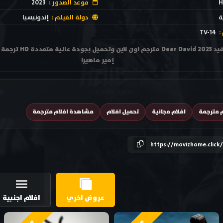
H
موعد الصدور :
2023
ة
دولة الفيلم :
إندونيسيا
:
TV-14
مشاهدة فيلم عزيزي ديف
إمير ماهيرا
م مترجمة
افلام مجانية
تحميل افلام
مشاهدة افلام مترجمة
https://movizhome.click
عروض اخري
افلام اجنبية