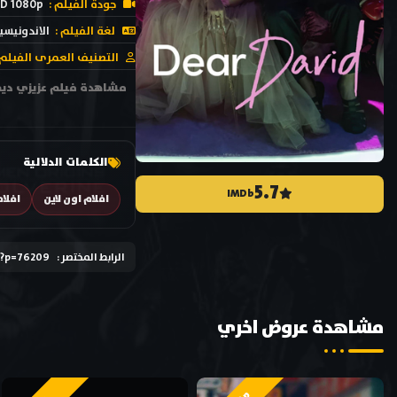
جودة الفيلم :
D 1080p
لغة الفيلم :
الاندونيسي
التصنيف العمرى الفيلم 
الكلمات الدلالية
5.7
IMDb
افلام اون لاين
افلا
الرابط المختصر :
/?p=76209
مشاهدة عروض اخري