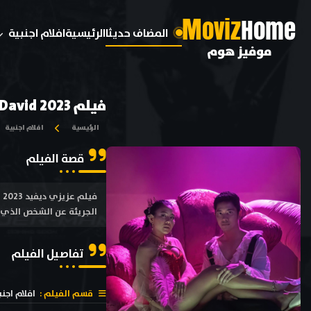
M
oviz
Home
المضاف حديثا
الرئيسية
افلام اجنبية
موفيز هوم
فيلم Dear David 2023 مترجم
الرئيسية
افلام اجنبية
قصة الفيلم
الجريئة عن الشخص الذي ت
تفاصيل الفيلم
قسم الفيلم :
افلام اجنب