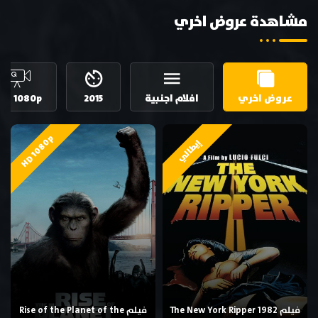
مشاهدة عروض اخري
عروض اخري
افلام اجنبية
2015
HD 1080p
HD 1080p
إيطالي
فيلم The New York Ripper 1982
فيلم Rise of the Planet of the