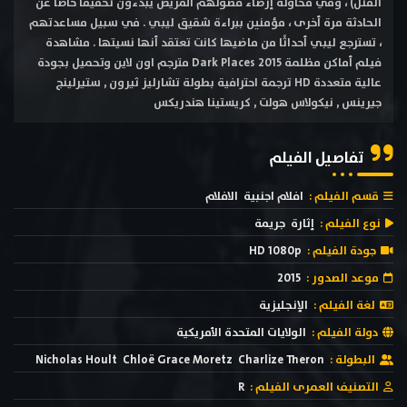
القتل) ، وفي محاولة إرضاء فضولهم المريض يبدءون تحقيقًا خاصًا عن
الحادثة مرة أخرى ، مؤمنين ببراءة شقيق ليبي . في سبيل مساعدتهم
، تسترجع ليبي أحداثًا من ماضيها كانت تعتقد أنها نسيتها . مشاهدة
فيلم أماكن مظلمة Dark Places 2015 مترجم اون لاين وتحميل بجودة
عالية متعددة HD ترجمة احترافية بطولة تشارليز ثيرون , ستيرلينج
جيرينس , نيكوﻻس هولت , كريستينا هندريكس
تفاصيل الفيلم
قسم الفيلم :
افلام اجنبية
الافلام
نوع الفيلم :
إثارة
جريمة
جودة الفيلم :
HD 1080p
موعد الصدور :
2015
لغة الفيلم :
الإنجليزية
دولة الفيلم :
الولايات المتحدة الأمريكية
البطولة :
Charlize Theron
Chloë Grace Moretz
Nicholas Hoult
التصنيف العمرى الفيلم :
R