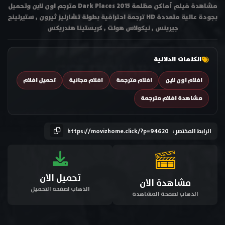
مشاهدة فيلم أماكن مظلمة Dark Places 2015 مترجم اون لاين وتحميل
بجودة عالية متعددة HD ترجمة احترافية بطولة تشارليز ثيرون , ستيرلينج
جيرينس , نيكوﻻس هولت , كريستينا هندريكس
الكلمات الدلالية
افلام اون لاين
افلام مترجمة
افلام مجانية
تحميل افلام
مشاهدة افلام مترجمة
الرابط المختصر :
https://movizhome.click/?p=94620
تحميل الان
مشاهدة الان
الذهاب لصفحة التحميل
الذهاب لصفحة المشاهدة