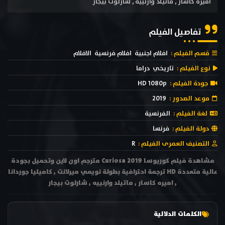
اميره كاسار , ماتيلد وارنييه , شارلوت بيجار
تفاصيل الفيلم
قسم الفيلم :
افلام اجنبية
افلام فرنسية
الافلام
نوع الفيلم :
تاريخي
دراما
جودة الفيلم :
HD 1080p
موعد الصدور :
2019
لغة الفيلم :
الفرنسية
دولة الفيلم :
فرنسا
التصنيف العمرى الفيلم :
R
مشاهدة فيلم كوريوسا Curiosa 2019 مترجم اون لاين وتحميل بجودة
عالية متعددة HD ترجمة احترافية بطولة نويمي ميرلانت , كاميليا جوردانا
, اميره كاسار , ماتيلد وارنييه , شارلوت بيجار
الكلمات الدلالية