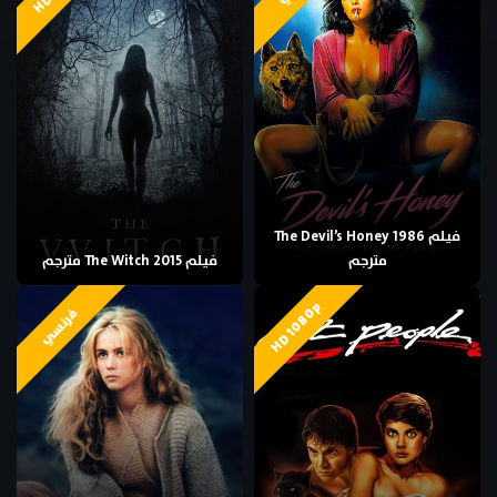
فيلم The Devil’s Honey 1986
مترجم
فيلم The Witch 2015 مترجم
HD 1080p
فرنسي