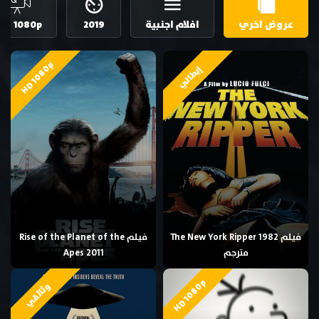
عروض اخري
افلام اجنبية
2019
HD 1080p
HD 1080p
إيطالي
فيلم The New York Ripper 1982
فيلم Rise of the Planet of the
مترجم
Apes 2011
HD 1080p
وثائقي