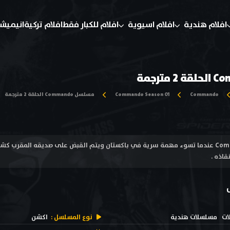
افلام هندية
افلام اسيوية
افلام للكبار فقط
افلام تركية
انيميش
Commando
Commando Season 01
مسلسل Commando الحلقة 2 مترجمة
مسلسل كوماندو Commando عندما تسوء مهمة سرية في باكستان ويتم القبض على صديقه المقر
قاذه .
ات
مسلسلات هندية
نوع المسلسل :
اكشن