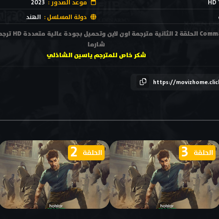
HD 
موعد الصدور :
2023
دولة المسلسل :
الهند
مشاهدة مسلسل do
شارما
شكر خاص للمترجم ياسين الشاذلي
https://movizhome.cli
2
3
الحلقة
الحلقة