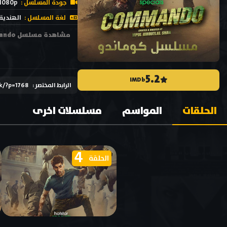
جودة المسلسل :
1080p
لغة المسلسل :
الهندية
5.2
IMDb
الرابط المختصر :
ck/?p=1768
الحلقات
المواسم
مسلسلات اخرى
4
الحلقة