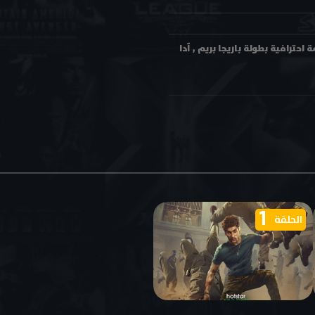
Comman الحلقة 2 الثانية مترجمة اون لاين وتحميل بجودة عالية متعددة HD ترجمة احترافية بطولة باريجا بريم , آدا
1
الحلقة