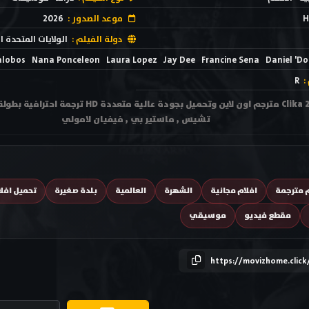
H
موعد الصدور :
2026
دولة الفيلم :
الولايات المتحدة ا
alobos
Nana Ponceleon
Laura Lopez
Jay Dee
Francine Sena
Daniel 'D
:
R
مشاهدة فيلم كليكا Clika 2026 مترجم اون لاين وتحم
تشيس , ماستير بي , فيفيان لامولي
م مترجمة
افلام مجانية
الشهرة
العالمية
بلدة صغيرة
تحميل افل
مقطع فيديو
موسيقي
https://movizhome.clic