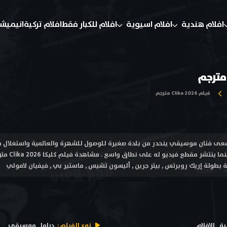
افلام هندية
افلام اسيوية
افلام للكبار فقط
افلام تركية
انيميش
فيلم Clika 2026 مترجم
م كليكا Clika 2026 يسعى فنان موسيقي ينحدر من بلدة صغيرة للوصول للشهرة والعالمية واست
المكسيكية - 
ية
الافلام
نوع الفيلم :
دراما
موسيقى