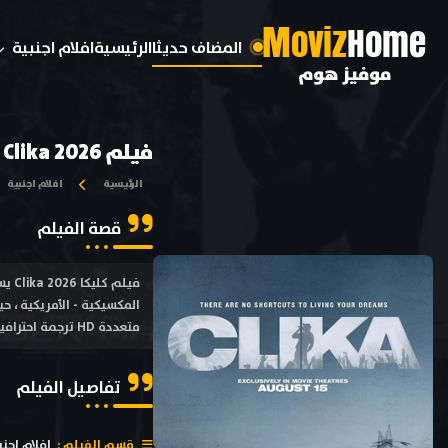
M
oviz
Home
المضاف حديثا
الرئيسية
افلام اجنبية
موفيز هوم
فيلم Clika 2026 مترجم
الرئيسية
افلام اجنبية
قصة الفيلم
فيل
متعددة HD ترجمة احترافية بطولة إريك روبرتس , بيتر جرين , أليسون تشيس , ماستير بي , فيفيان لامولي
تفاصيل الفيلم
قسم الفيلم :
افلام اجنب