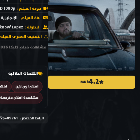
جودة الفيلم :
D 1080p
لغة الفيلم :
الإنجليزية
البطولة :
oknow' Lopez
التصنيف العمرى الفيلم 
الكلمات الدلالية
4.2
IMDb
افلام اون لاين
افلا
مشاهدة افلام مترجمة
الرابط المختصر :
k/?p=89761