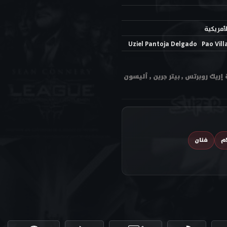
لأمريكية
Uziel Pantoja Delgado
Pao Vill
يل بجودة عالية متعددة HD ترجمة احترافية بطولة إريك روبرتس , بيتر جرين , أليسون
ام
فنان