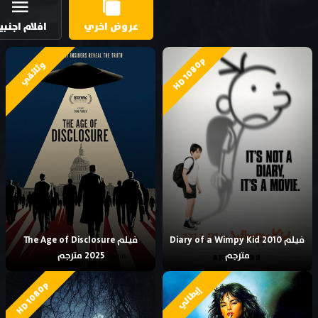
عروض اخري
افلام اجنبي
HD 1080p
وثائقي
فيلم Diary of a Wimpy Kid 2010
فيلم The Age of Disclosure
مترجم
2025 مترجم
HD 1080p
إيطالي