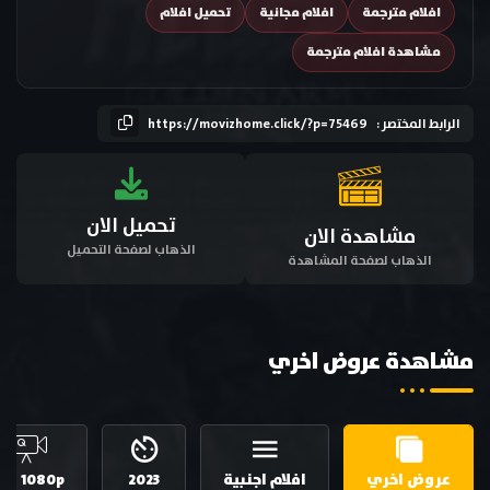
افلام مترجمة
افلام مجانية
تحميل افلام
مشاهدة افلام مترجمة
الرابط المختصر :
https://movizhome.click/?p=75469
تحميل الان
مشاهدة الان
الذهاب لصفحة التحميل
الذهاب لصفحة المشاهدة
مشاهدة عروض اخري
عروض اخري
افلام اجنبية
2023
HD 1080p