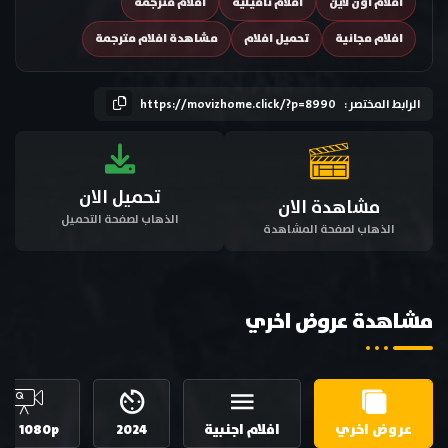
افلام اون لاين
افلام تاميلية
افلام مترجمة
افلام مجانية
تحميل افلام
مشاهدة افلام مترجمة
الرابط المختصر :
https://movizhome.click/?p=8990
تحميل الان
مشاهدة الان
الذهاب لصفحة التحميل
الذهاب لصفحة المشاهدة
مشاهدة عروض اخري
عروض اخري
افلام اجنبية
2024
HD 1080p