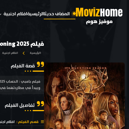
M
oviz
Home
المضاف حديثا
الرئيسية
افلام اجنبية
موفيز هوم
فيلم Bambi The Reckoning 2025 مترجم
الرئيسية
افلام اجنبية
قصة الفيلم
ويبدأ في مطاردتهما في مغ
تفاصيل الفيلم
قسم الفيلم :
افلام اجنب