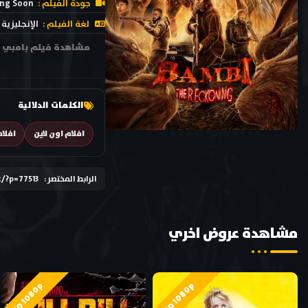
جودة الفيلم :
ng Soon
لغة الفيلم :
الإنجليزية
الكلمات الدلالية
افلام اون لاين
افلام
الرابط المختصر :
k/?p=77513
مشاهدة عروض اخري
HD 1080p
HD 1080p