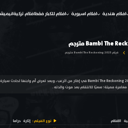
افلام هندية
افلام اسيوية
افلام للكبار فقط
افلام تركية
انيميش
فيلم Bambi The Reckoning 2025 مترجم
فيلم بامبي : الحساب Bambi The Reckoning 2025 في إطار من الرعب ، وبعد تعرض أم و
امرة مميتة؛ سعيًا للانتقام بعد موت والدته .
ية
الافلام
نوع الفيلم :
إثارة
دراما