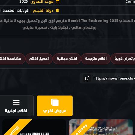
Comi
موعد الصدور :
2025
دولة الفيلم :
الولايات المتحدة ا
روكسان ماكي , نيكولا رايت , سميرة مايتي
 تعرض قريباً
افلام مترجمة
افلام مجانية
تحميل افلام
مشاهدة افلا
https://movizhome.clic
عروض اخري
افلام اجنبية
HD 1080p
إيطالي