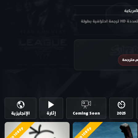
لأمريكية
مشاهدة فيلم بامبي : الحساب Bambi The Reckoning 2025 مترجم اون لاين وتحميل بجودة عالية متعددة HD ترجمة احترافية بطولة
م مترجمة
2025
Coming Soon
إثارة
الإنجليزية
HD 1080p
HD 1080p